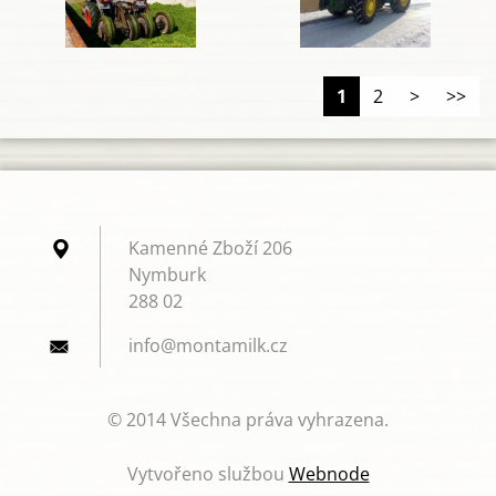
1
2
>
>>
Kamenné Zboží 206
Nymburk
288 02
info@mon
tamilk.c
z
© 2014 Všechna práva vyhrazena.
Vytvořeno službou
Webnode