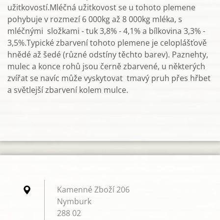
užitkovostí.Mléčná užitkovost se u tohoto plemene
pohybuje v rozmezí 6 000kg až 8 000kg mléka, s
mléčnými složkami - tuk 3,8% - 4,1% a bílkovina 3,3% -
3,5%.Typické zbarvení tohoto plemene je celoplášťově
hnědé až šedé (různé odstíny těchto barev). Paznehty,
mulec a konce rohů jsou černě zbarvené, u některých
zvířat se navíc může vyskytovat tmavý pruh přes hřbet
a světlejší zbarvení kolem mulce.
Kamenné Zboží 206
Nymburk
288 02