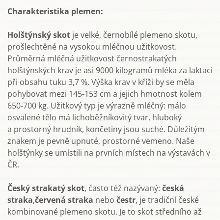
Charakteristika plemen:
Holštýnský skot
je velké, černobílé plemeno skotu,
prošlechtěné na vysokou mléčnou užitkovost.
Průměrná mléčná užitkovost černostrakatých
holštýnských krav je asi 9000 kilogramů mléka za laktaci
při obsahu tuku 3,7 %. Výška krav v kříži by se měla
pohybovat mezi 145-153 cm a jejich hmotnost kolem
650-700 kg. Užitkový typ je výrazně mléčný: málo
osvalené tělo má lichoběžníkovitý tvar, hluboký
a prostorný hrudník, končetiny jsou suché. Důležitým
znakem je pevně upnuté, prostorné vemeno. Naše
holštýnky se umístili na prvních místech na výstavách v
ČR.
Český strakatý skot
, často též nazývaný:
česká
straka
,
červená straka
nebo
čestr
, je tradiční české
kombinované plemeno skotu. Je to skot středního až