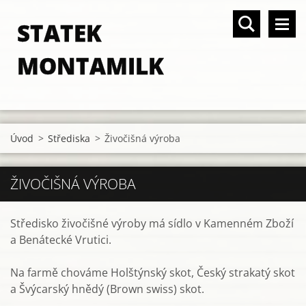
STATEK
MONTAMILK
Úvod
>
Střediska
>
Živočišná výroba
ŽIVOČIŠNÁ VÝROBA
Středisko živočišné výroby má sídlo v Kamenném Zboží
a Benátecké Vrutici.
Na farmě chováme Holštýnský skot, Český strakatý skot
a Švýcarský hnědý (Brown swiss) skot.