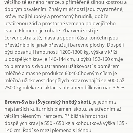
většího tělesného rámce, s přiměřeně silnou kostrou a
dobrým osvalením. Znaky mléčnosti jsou zvýrazněné,
krávy mají hluboký a prostorný hrudník, dobře
utvářenou záď a prostorné vemeno polovejčitého
tvaru. Plemeno je rohaté. Zbarvení srsti je
červenostrakaté, hlava a spodní části končetin jsou
převážně bílé, jinak převažují barevné plochy. Dospělí
býci dosahují hmotnosti 1200-1300 kg, výška v kříži
u dospělých krav je 140-144 cm, u býků 152-160 cm.Je
to plemeno s dvoustrannou užitkovostí s poměrem
mléčné a masné produkce 60:40.Chovným cílem je
mléčná užitkovost dospělých krav rovnající se 6000 až
7500 kg mléka za laktaci s obsahem bílkovin nad 3,5 %.
Brown-Swiss (Švýcarský hnědý skot),
je jedním z
nejstarších kulturních plemen skotu, se středním až
větším tělesným rámcem. Přibližná hmotnost
dospělých krav je 550 - 650 kg a kohoutková výška 135 -
140 cm. Řadí se mezi plemena s léčnou