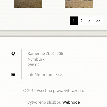
1
2
>
>>
Kamenné Zboží 206
Nymburk
288 02
info@mon
tamilk.c
z
© 2014 Všechna práva vyhrazena.
Vytvořeno službou
Webnode