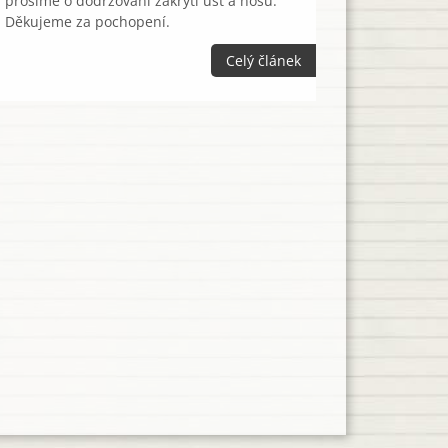
prosíme o dodržování zakrytí úst a nosu.
Děkujeme za pochopení.
Celý článek