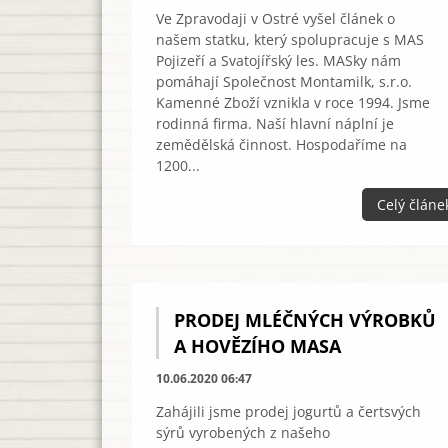
Ve Zpravodaji v Ostré vyšel článek o
našem statku, který spolupracuje s MAS
Pojizeří a Svatojířský les. MASky nám
pomáhají Společnost Montamilk, s.r.o.
Kamenné Zboží vznikla v roce 1994. Jsme
rodinná firma. Naší hlavní náplní je
zemědělská činnost. Hospodaříme na
1200...
Celý článe
PRODEJ MLÉČNÝCH VÝROBKŮ
A HOVĚZÍHO MASA
10.06.2020 06:47
Zahájili jsme prodej jogurtů a čertsvých
sýrů vyrobených z našeho