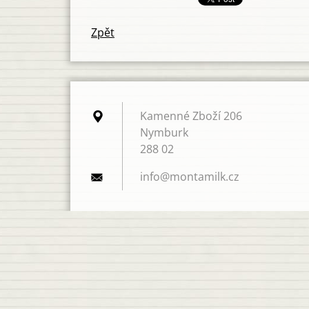
Zpět
Kamenné Zboží 206
Nymburk
288 02
info@mon
tamilk.c
z